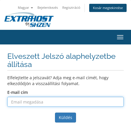
Magyar
Bejelentkezés
Regisztráció
Kosár megtekintése
Váltá
a
navig
Elveszett Jelszó alaphelyzetbe
állítása
Elfelejtette a jelszavát? Adja meg e-mail címét, hogy
elkezdődjön a visszaállítási folyamat.
E-mail cím
Küldés