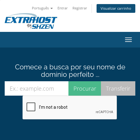
Português
Entrar
Registrar
Visualizar carrinho
Alter
nave
Comece a busca por seu nome de
domínio perfeito ...