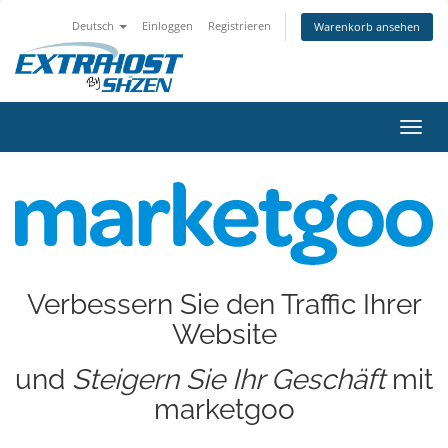
Deutsch
Einloggen
Registrieren
Warenkorb ansehen
Navig
ein-/
Verbessern Sie den Traffic Ihrer
Website
und
Steigern Sie Ihr Geschäft
mit
marketgoo